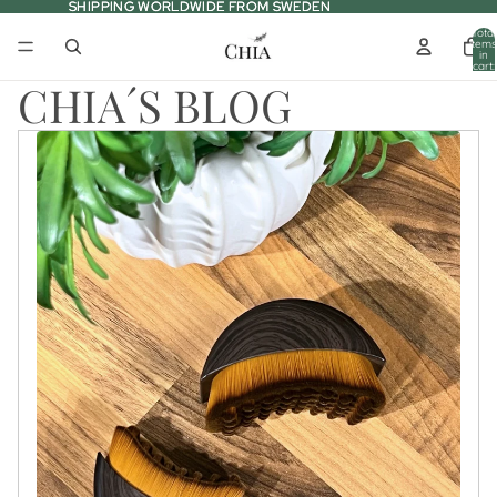
SHIPPING WORLDWIDE FROM SWEDEN
SHIPPING WORLDWIDE FROM SWEDEN
Total
items
in
cart:
0
CHIA´S BLOG