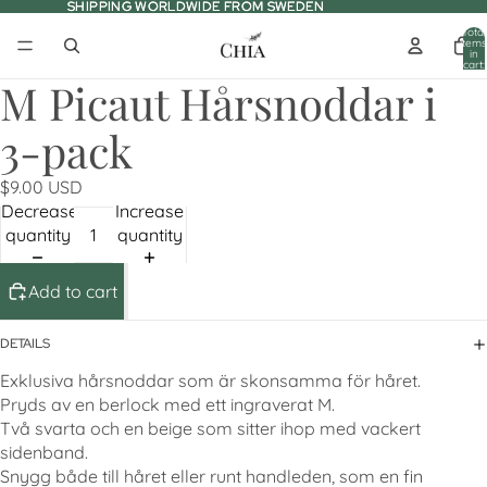
SHIPPING WORLDWIDE FROM SWEDEN
SHIPPING WORLDWIDE FROM SWEDEN
Total
items
in
cart:
0
M Picaut Hårsnoddar i
3-pack
$9.00 USD
Decrease
Increase
quantity
quantity
Add to cart
DETAILS
Exklusiva hårsnoddar som är skonsamma för håret.
Pryds av en berlock med ett ingraverat M.
Två svarta och en beige som sitter ihop med vackert
sidenband.
Snygg både till håret eller runt handleden, som en fin